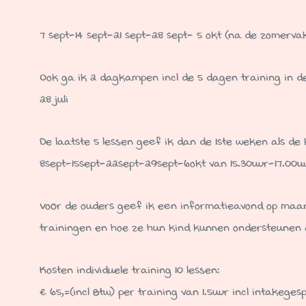
7 sept-14 sept-21 sept-28 sept- 5 okt (na de zomerva
Ook ga ik 2 dagkampen incl de 5 dagen training in de
28 juli
De laatste 5 lessen geef ik dan de 1ste weken als de 
8sept-15sept-22sept-29sept-6okt van 15.30uur-17.00u
Voor de ouders geef ik een informatieavond op maand
trainingen en hoe ze hun kind kunnen ondersteunen a
Kosten individuele training 10 lessen:
€ 65,=(incl Btw) per training van 1.5uur incl intakeg