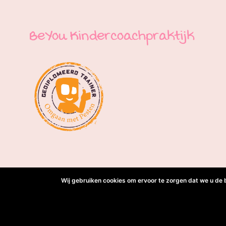
BeYou Kindercoachpraktijk
Wij gebruiken cookies om ervoor te zorgen dat we u de 
© Copyright
2026
BeYou K