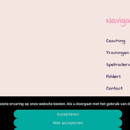
Naviga
Coaching
Trainingen
Spelmateri
Folders
Contact
beste ervaring op onze website bieden. Als u doorgaat met het gebruik van de
Accepteren
Niet accepteren
indercoachpraktijk -
Privacyverklaring
-
Sitemap
- Ontwikk