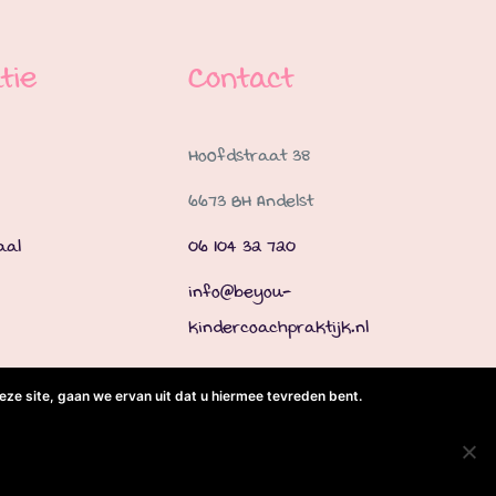
tie
Contact
Hoofdstraat 38
6673 BH Andelst
aal
06 104 32 720
info@beyou-
kindercoachpraktijk.nl
ze site, gaan we ervan uit dat u hiermee tevreden bent.
eld door
Best4u Group B.V.