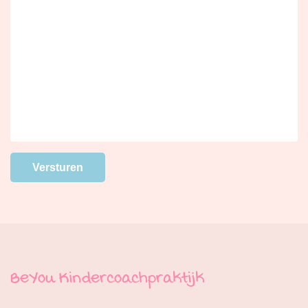
BeYou Kindercoachpraktijk